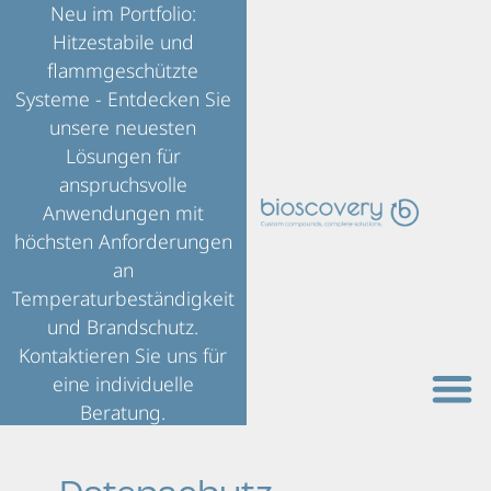
Neu im Portfolio:
Hitzestabile und
flammgeschützte
Systeme - Entdecken Sie
unsere neuesten
Lösungen für
anspruchsvolle
Anwendungen mit
höchsten Anforderungen
an
Temperaturbeständigkeit
und Brandschutz.
Kontaktieren Sie uns für
eine individuelle
Beratung.